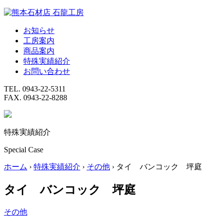
Skip
to
content
お知らせ
工房案内
商品案内
特殊実績紹介
お問い合わせ
TEL. 0943-22-5311
FAX. 0943-22-8288
特殊実績紹介
Special Case
ホーム
›
特殊実績紹介
›
その他
›
タイ バンコック 坪庭
タイ バンコック 坪庭
その他