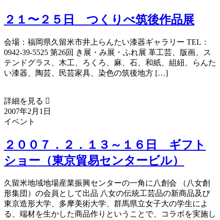
２１〜２５日 つくりべ筑後作品展
会場：福岡県久留米市井上らんたい漆器ギャラリー TEL：
0942-39-5525 第26回 き展・み展・ふれ展 革工芸、版画、ス
テンドグラス、木工、ろくろ、麻、石、和紙、組紐、らんた
い漆器、陶芸、民芸家具、染色の筑後地方 […]
詳細を見る 
2007年2月1日
イベント
２００７．２．１３～１６日 ギフト
ショー（東京貿易センタービル）
久留米地域地場産業振興センターの一角に八創会 （八女創
形集団）の会員として出品 八女の伝統工芸品の新商品及び
東京造形大学、多摩美術大学、群馬県立女子大の学生によ
る、端材を生かした商品作りということで、コラボを実施し