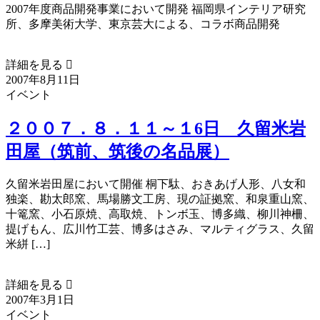
2007年度商品開発事業において開発 福岡県インテリア研究
所、多摩美術大学、東京芸大による、コラボ商品開発
詳細を見る 
2007年8月11日
イベント
２００７．８．１１～１6日 久留米岩
田屋（筑前、筑後の名品展）
久留米岩田屋において開催 桐下駄、おきあげ人形、八女和
独楽、勘太郎窯、馬場勝文工房、現の証拠窯、和泉重山窯、
十篭窯、小石原焼、高取焼、トンボ玉、博多織、柳川神柵、
提げもん、広川竹工芸、博多はさみ、マルティグラス、久留
米絣 […]
詳細を見る 
2007年3月1日
イベント